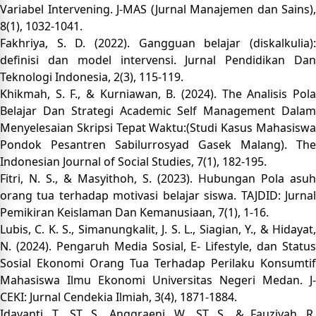
Variabel Intervening. J-MAS (Jurnal Manajemen dan Sains),
8(1), 1032-1041.
Fakhriya, S. D. (2022). Gangguan belajar (diskalkulia):
definisi dan model intervensi. Jurnal Pendidikan Dan
Teknologi Indonesia, 2(3), 115-119.
Khikmah, S. F., & Kurniawan, B. (2024). The Analisis Pola
Belajar Dan Strategi Academic Self Management Dalam
Menyelesaian Skripsi Tepat Waktu:(Studi Kasus Mahasiswa
Pondok Pesantren Sabilurrosyad Gasek Malang). The
Indonesian Journal of Social Studies, 7(1), 182-195.
Fitri, N. S., & Masyithoh, S. (2023). Hubungan Pola asuh
orang tua terhadap motivasi belajar siswa. TAJDID: Jurnal
Pemikiran Keislaman Dan Kemanusiaan, 7(1), 1-16.
Lubis, C. K. S., Simanungkalit, J. S. L., Siagian, Y., & Hidayat,
N. (2024). Pengaruh Media Sosial, E- Lifestyle, dan Status
Sosial Ekonomi Orang Tua Terhadap Perilaku Konsumtif
Mahasiswa Ilmu Ekonomi Universitas Negeri Medan. J-
CEKI: Jurnal Cendekia Ilmiah, 3(4), 1871-1884.
Idayanti, T., ST, S., Anggraeni, W., ST, S., & Fauziyah, R.