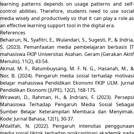
learning patterns depends on usage patterns and self-
control abilities. Therefore, students need to use social
media wisely and productively so that it can play a role as
an effective learning support tool in the digital era.
References
Behairun, N., Syafitri, E., Wulandari, S., Sugesti, P., & Indria,
S. (2023). Pemanfaatan media pembelajaran berbasis IT
mahasiswa FKIP Universitas Asahan. Geram (Gerakan Aktif
Menulis), 11(2), 43-54.
Akmal, M. F., Ratumbuysang, M. F. N. G., Hasanah, M., &
Nor, B. (2024). Pengaruh media sosial terhadap motivasi
belajar mahasiswa Pendidikan Ekonomi FKIP ULM. Jurnal
Pendidikan Ekonomi (JUPE), 12(2), 168-175.
Wirawati, D., Rahman, H., & Indriani, F. (2023). Persepsi
Mahasiswa Terhadap Pengaruh Media Sosial Sebagai
Sumber Belajar Keterampilan Membaca dan Menyimak.
Kode: Jurnal Bahasa, 12(1), 30-37.
Afdalifah, N. (2022). Pengaruh intensitas penggunaan
media sosial tiktok terhadap prokrastinasi akademik pada