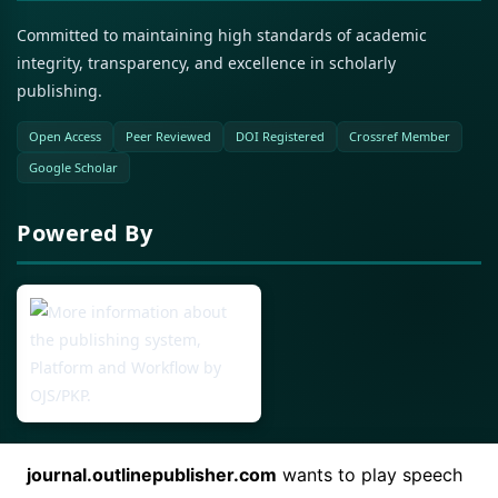
Committed to maintaining high standards of academic
integrity, transparency, and excellence in scholarly
publishing.
Open Access
Peer Reviewed
DOI Registered
Crossref Member
Google Scholar
Powered By
Open Journal Systems (OJS)
journal.outlinepublisher.com
wants to play speech