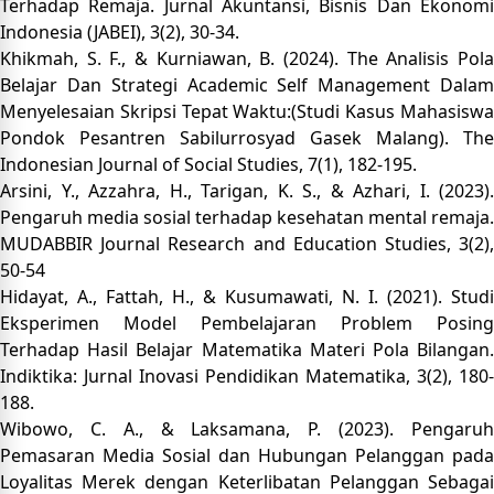
Terhadap Remaja. Jurnal Akuntansi, Bisnis Dan Ekonomi
Indonesia (JABEI), 3(2), 30-34.
Khikmah, S. F., & Kurniawan, B. (2024). The Analisis Pola
Belajar Dan Strategi Academic Self Management Dalam
Menyelesaian Skripsi Tepat Waktu:(Studi Kasus Mahasiswa
Pondok Pesantren Sabilurrosyad Gasek Malang). The
Indonesian Journal of Social Studies, 7(1), 182-195.
Arsini, Y., Azzahra, H., Tarigan, K. S., & Azhari, I. (2023).
Pengaruh media sosial terhadap kesehatan mental remaja.
MUDABBIR Journal Research and Education Studies, 3(2),
50-54
Hidayat, A., Fattah, H., & Kusumawati, N. I. (2021). Studi
Eksperimen Model Pembelajaran Problem Posing
Terhadap Hasil Belajar Matematika Materi Pola Bilangan.
Indiktika: Jurnal Inovasi Pendidikan Matematika, 3(2), 180-
188.
Wibowo, C. A., & Laksamana, P. (2023). Pengaruh
Pemasaran Media Sosial dan Hubungan Pelanggan pada
Loyalitas Merek dengan Keterlibatan Pelanggan Sebagai